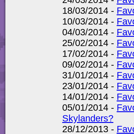
18/03/2014 -
Fav
10/03/2014 -
Favo
04/03/2014 -
Fav
25/02/2014 -
Fav
17/02/2014 -
Fav
09/02/2014 -
Favo
31/01/2014 -
Fav
23/01/2014 -
Fav
14/01/2014 -
Fav
05/01/2014 -
Favo
Skylanders?
28/12/2013 -
Fav