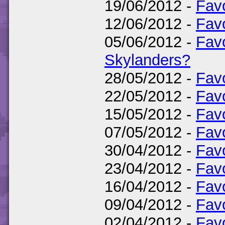
19/06/2012 -
Favo
12/06/2012 -
Favo
05/06/2012 -
Favo
Skylanders?
28/05/2012 -
Fav
22/05/2012 -
Fav
15/05/2012 -
Fav
07/05/2012 -
Fav
30/04/2012 -
Favo
23/04/2012 -
Fav
16/04/2012 -
Fav
09/04/2012 -
Fav
02/04/2012 -
Fav