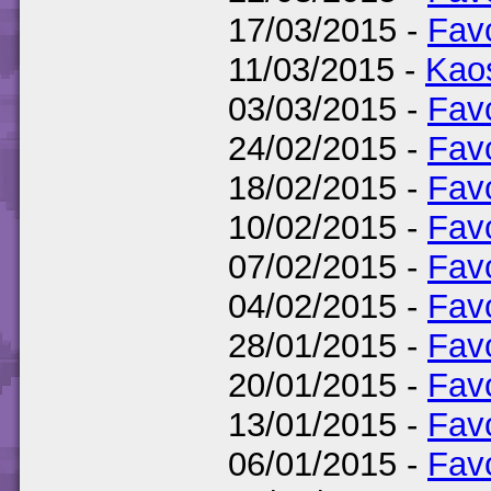
17/03/2015 -
Fav
11/03/2015 -
Kao
03/03/2015 -
Favo
24/02/2015 -
Fav
18/02/2015 -
Favo
10/02/2015 -
Favo
07/02/2015 -
Fav
04/02/2015 -
Favo
28/01/2015 -
Favo
20/01/2015 -
Favo
13/01/2015 -
Favo
06/01/2015 -
Fav