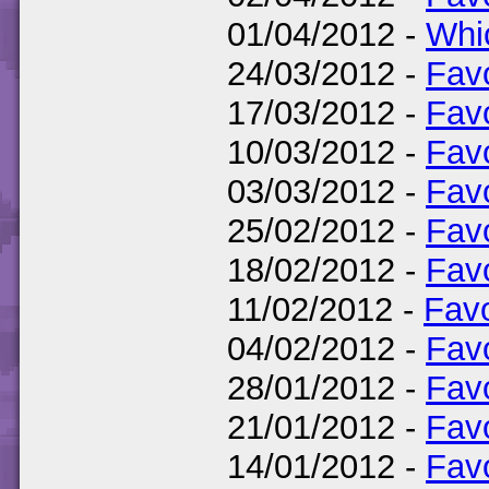
01/04/2012 -
Whic
24/03/2012 -
Favo
17/03/2012 -
Fav
10/03/2012 -
Fav
03/03/2012 -
Favo
25/02/2012 -
Favo
18/02/2012 -
Fav
11/02/2012 -
Favo
04/02/2012 -
Favo
28/01/2012 -
Fav
21/01/2012 -
Favo
14/01/2012 -
Fav