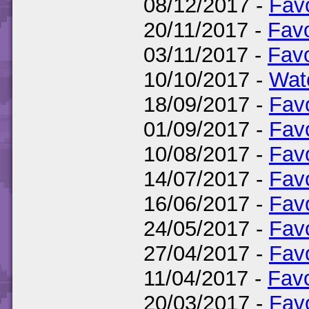
08/12/2017 -
Fav
20/11/2017 -
Fav
03/11/2017 -
Favo
10/10/2017 -
Wat
18/09/2017 -
Fav
01/09/2017 -
Favo
10/08/2017 -
Favo
14/07/2017 -
Fav
16/06/2017 -
Favo
24/05/2017 -
Fav
27/04/2017 -
Fav
11/04/2017 -
Fav
20/03/2017 -
Favo