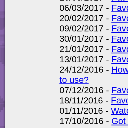
06/03/2017 -
Favo
20/02/2017 -
Fav
09/02/2017 -
Fav
30/01/2017 -
Fav
21/01/2017 -
Fav
13/01/2017 -
Fav
24/12/2016 -
How
to use?
07/12/2016 -
Fav
18/11/2016 -
Favo
01/11/2016 -
Wat
17/10/2016 -
Got