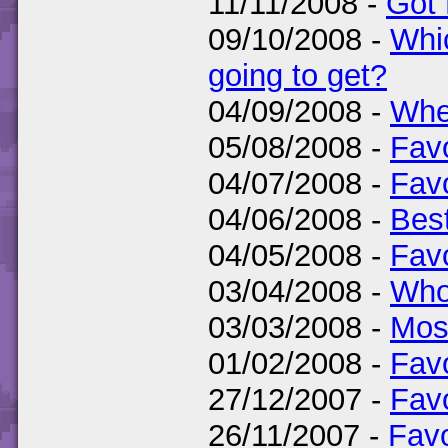
11/11/2008 -
Got 
09/10/2008 -
Whi
going to get?
04/09/2008 -
When
05/08/2008 -
Fav
04/07/2008 -
Favo
04/06/2008 -
Bes
04/05/2008 -
Fav
03/04/2008 -
Who 
03/03/2008 -
Most
01/02/2008 -
Favo
27/12/2007 -
Fav
26/11/2007 -
Favo