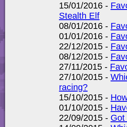
15/01/2016 -
Fav
Stealth Elf
08/01/2016 -
Favo
01/01/2016 -
Favo
22/12/2015 -
Favo
08/12/2015 -
Favo
27/11/2015 -
Favo
27/10/2015 -
Whic
racing?
15/10/2015 -
How
01/10/2015 -
Hav
22/09/2015 -
Got