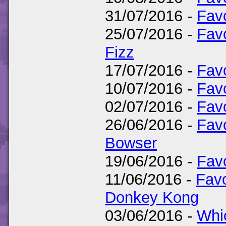
31/07/2016 -
Fav
25/07/2016 -
Fav
Fizz
17/07/2016 -
Fav
10/07/2016 -
Favo
02/07/2016 -
Fav
26/06/2016 -
Fav
Bowser
19/06/2016 -
Favo
11/06/2016 -
Favo
Donkey Kong
03/06/2016 -
Whi