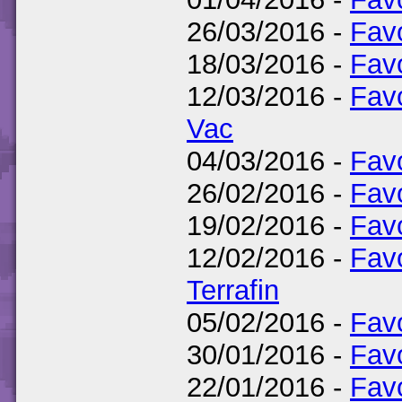
26/03/2016 -
Fav
18/03/2016 -
Fav
12/03/2016 -
Favo
Vac
04/03/2016 -
Favo
26/02/2016 -
Fav
19/02/2016 -
Fav
12/02/2016 -
Fav
Terrafin
05/02/2016 -
Favo
30/01/2016 -
Favo
22/01/2016 -
Favo